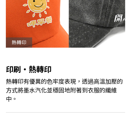
印刷・熱轉印
熱轉印有優異的色牢度表現，透過高溫加壓的
方式將墨水汽化並穩固地附著到衣服的纖維
中。