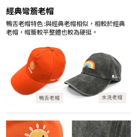
經典彎簷老帽
鴨舌老帽特色 :與經典老帽相似，相較於經典
老帽，帽簷較平整體也較為硬挺。