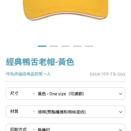
經典鴨舌老帽-黃色
作為評論該商品的第一人
SKU
YFP-TB-G03
e
尺寸
re
e
re
材質
e
re
印刷方式