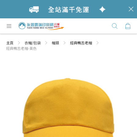
c
跳
購
過
Click
到
Here
內
主頁
衣帽/包袋
帽類
經典鴨舌老帽
容
經典鴨舌老帽-黃色
Skip
Skip
to
to
the
the
end
beginning
of
of
the
the
images
images
gallery
gallery