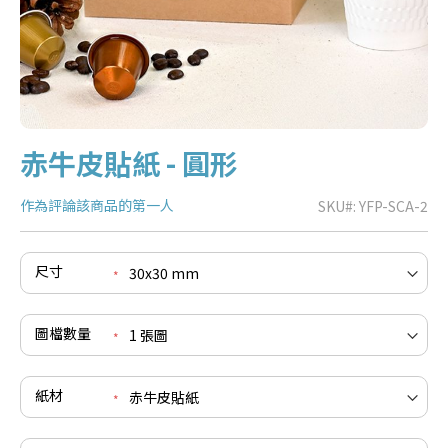
赤牛皮貼紙 - 圓形
作為評論該商品的第一人
SKU
YFP-SCA-2
尺寸
e
re
圖檔數量
e
re
紙材
e
re