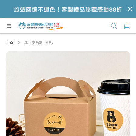
c
跳
購
過
Click
到
Here
內
主頁
赤牛皮貼紙 - 圓形
容
Skip
Skip
to
to
the
the
end
beginning
of
of
the
the
images
images
gallery
gallery