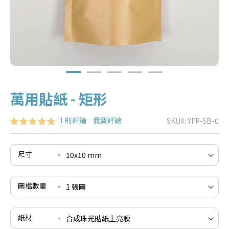
萬用貼紙 - 矩形
評分:
1
則評論
我要評論
SKU
YFP-SB-0
100
100
% of
尺寸
e
re
e
圖檔數量
re
e
re
紙材