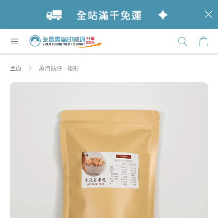
c
跳
購
過
Click
到
Here
內
主頁
萬用貼紙 - 矩形
容
Skip
Skip
to
to
the
the
end
beginning
of
of
the
the
images
images
gallery
gallery