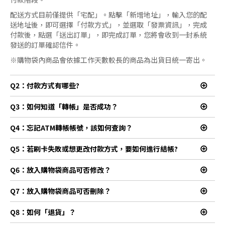
配送方式目前僅提供「宅配」。點擊「新增地址」，輸入您的配
送地址後，即可選擇「付款方式」，並選取「發票資訊」，完成
付款後，點選「送出訂單」，即完成訂單，您將會收到一封系統
發送的訂單確認信件。
※購物袋內商品會依據工作天數較長的商品為出貨日統一寄出。
Q2：付款方式有哪些?
Q3：如何知道「轉帳」是否成功？
Q4：忘記ATM轉帳帳號，該如何查詢？
Q5：若刷卡失敗或想更改付款方式，要如何進行結帳?
e
re
Q6：放入購物袋商品可否修改？
e
re
Q7：放入購物袋商品可否刪除？
e
re
Q8：如何「退貨」？