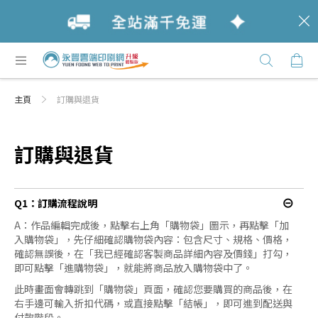
c
跳
購
過
Click
到
Here
內
主頁
訂購與退貨
容
訂購與退貨
Q1：訂購流程說明
A：作品編輯完成後，點擊右上角「購物袋」圖示，再點擊「加
入購物袋」，先仔細確認購物袋內容：包含尺寸、規格、價格，
確認無誤後，在「我已經確認客製商品詳細內容及價錢」打勾，
即可點擊「進購物袋」，就能
將商品放入購物袋中了。
此時畫面會轉跳到「購物袋」頁面，確認您要購買的商品後，在
右手邊可輸入折扣代碼，或直接點擊「結帳」，即可進到配送與
付款階段。