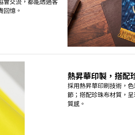
協會交流，都能透過客
貴回憶。
熱昇華印製，搭配
採用熱昇華印刷技術，色
節；搭配珍珠布材質，呈
質感。