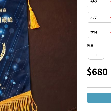
規格
尺寸
材質
數量
$680