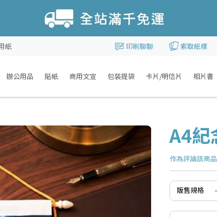
用紙
印刷聊聊
索取紙樣
辦公用品
貼紙
商用文宣
包裝提袋
卡片/明信片
相片書
A4
作為評論該商
販售規格