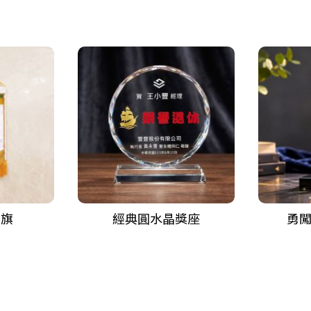
錦旗
經典圓水晶獎座
勇