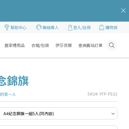
c
幫助中心
聯絡專人
登入/註冊
購物袋
居家禮用品
衣帽/包袋
伊莎貝爾
查詢舊站訂單
Click
Here
紀念錦旗
SKU
YFP-PE02
品的第一人