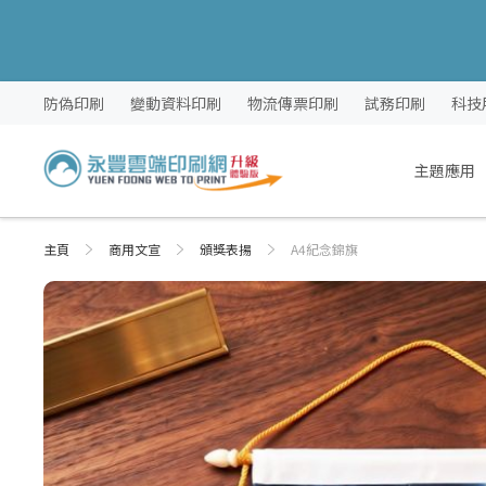
跳
防偽印刷
變動資料印刷
物流傳票印刷
試務印刷
科技
過
到
內
主題應用
容
主頁
商用文宣
頒獎表揚
A4紀念錦旗
Skip
Skip
to
to
the
the
end
beginning
of
of
the
the
images
images
gallery
gallery