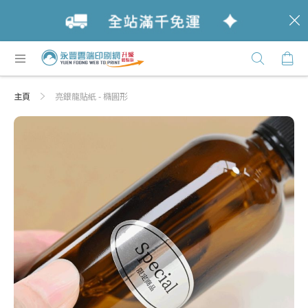
c
跳
購
過
Click
到
Here
內
主頁
亮銀龍貼紙 - 橢圓形
容
Skip
Skip
to
to
the
the
end
beginning
of
of
the
the
images
images
gallery
gallery