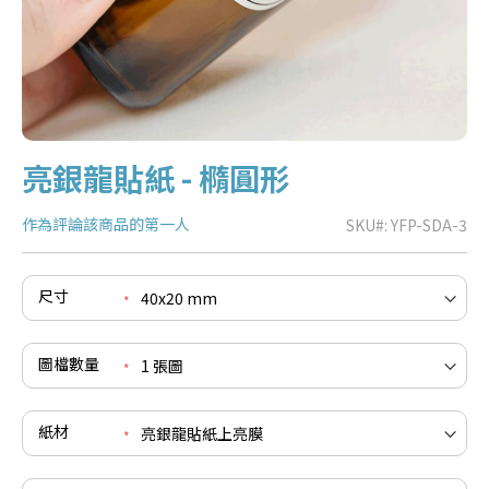
亮銀龍貼紙 - 橢圓形
作為評論該商品的第一人
SKU
YFP-SDA-3
尺寸
e
re
圖檔數量
e
re
紙材
e
re