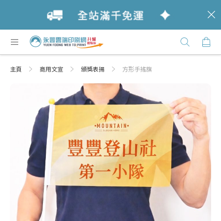
c
跳
購
過
Click
到
Here
內
主頁
商用文宣
頒獎表揚
方形手搖旗
容
Skip
Skip
to
to
the
the
end
beginning
of
of
the
the
images
images
gallery
gallery