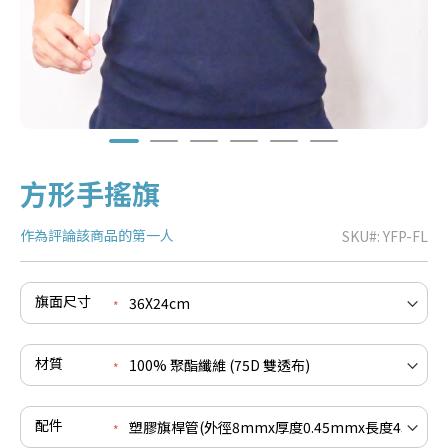
方形手搖旗
作為評論該商品的第一人
SKU
YFP-FL
旗面尺寸
e
re
e
材質
re
e
re
配件