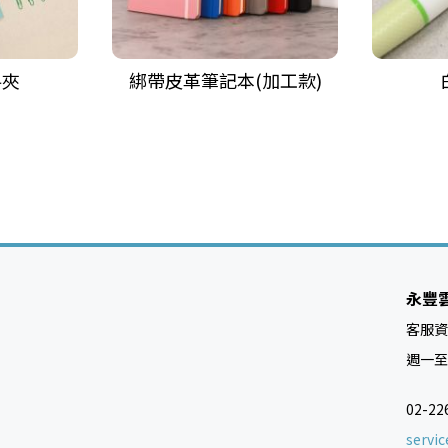
料夾
綁帶皮革筆記本(加工款)
永豐
客服資
週一至週五
02-22
servi