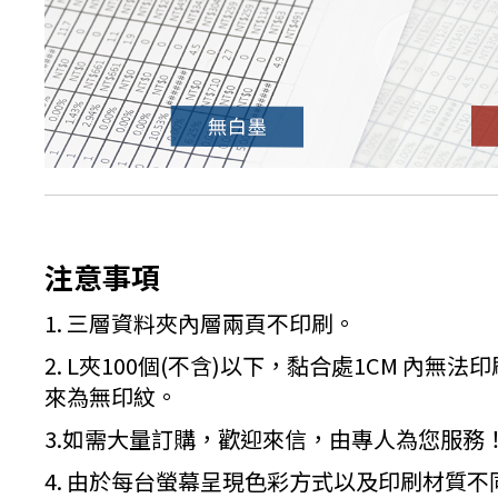
注意事項
1. 三層資料夾內層兩頁不印刷。
2. L夾100個(不含)以下，黏合處1CM 內無
來為無印紋。
3.如需大量訂購，歡迎來信，由專人為您服務
4. 由於每台螢幕呈現色彩方式以及印刷材質不