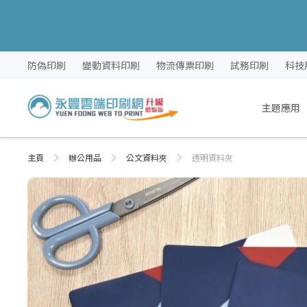
跳
防偽印刷
變動資料印刷
物流傳票印刷
試務印刷
科技
過
到
內
主題應用
容
主頁
辦公用品
公文資料夾
透明資料夾
Skip
Skip
to
to
the
the
end
beginning
of
of
the
the
images
images
gallery
gallery