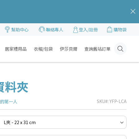
c
幫助中心
聯絡專人
登入/註冊
購物袋
居家禮用品
衣帽/包袋
伊莎貝爾
查詢舊站訂單
Click
Here
資料夾
SKU
YFP-LCA
品的第一人