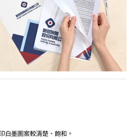
印白墨圖案較清楚、飽和。