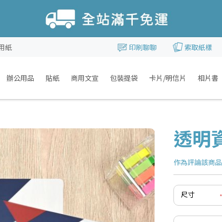
用紙
印刷聊聊
索取紙樣
辦公用品
貼紙
商用文宣
包裝提袋
卡片/明信片
相片書
透明
作為評論該商
尺寸