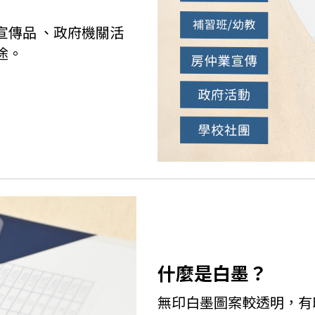
宣傳品 、政府機關活
途。
什麼是白墨？
無印白墨圖案較透明，有