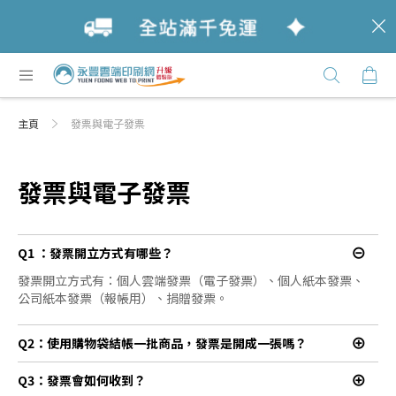
c
跳
購
過
Click
到
Here
內
主頁
發票與電子發票
容
發票與電子發票
Q1 ：發票開立方式有哪些？
發票開立方式有：個人雲端發票（電子發票）、個人紙本發票、
公司紙本發票（報帳用）、捐贈發票。
Q2：使用購物袋結帳一批商品，發票是開成一張嗎？
Q3：發票會如何收到？