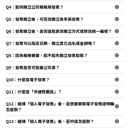
Q4：如何開立公司報帳用發票？
Q5：發票開立後，可否改開立為多張發票？
Q6：發票開立後，是否還能更改開立方式或修改統一編號？
Q7：發票可以指定日期、開立其它品名或金額嗎？
Q8：因為報帳需要，能不能先開立發票給我？
Q9：發票是否可加蓋公司章？
Q10：什麼是電子發票？
e
Q11：什麼是「共通性載具」？
re
e
Q12：選擇「個人電子發票」後，若想要索取電子發票證明聯
re
怎麼辦？
e
re
Q13：選擇「個人電子發票」後，若中獎怎麼辦？