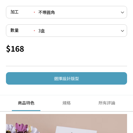
加工
數量
$168
選擇設計版型
商品特色
規格
所有評論