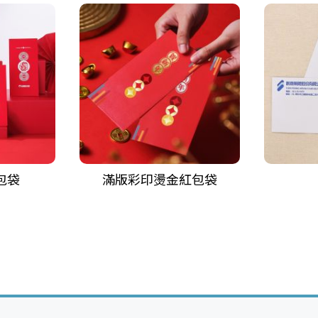
包袋
滿版彩印燙金紅包袋