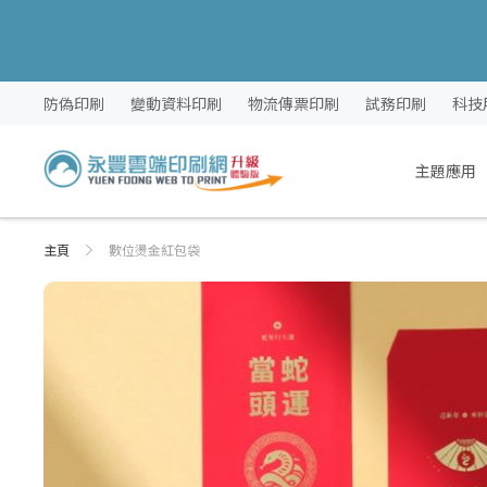
跳
防偽印刷
變動資料印刷
物流傳票印刷
試務印刷
科技
過
到
內
主題應用
容
主頁
數位燙金紅包袋
Skip
Skip
to
to
the
the
end
beginning
of
of
the
the
images
images
gallery
gallery