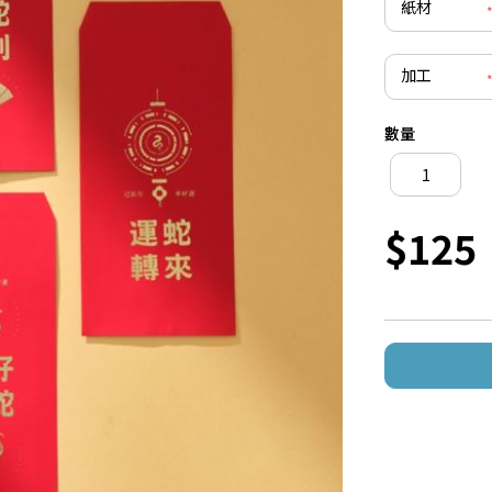
紙材
加工
數量
$125