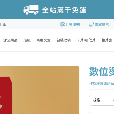
用紙
印刷聊聊
索取紙樣
辦公用品
貼紙
商用文宣
包裝提袋
卡片/明信片
相片書
數位
作為評論該商
規格