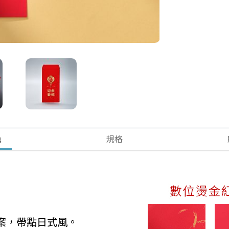
色
規格
案，帶點日式風。