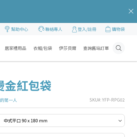
c
幫助中心
聯絡專人
登入/註冊
購物袋
居家禮用品
衣帽/包袋
伊莎貝爾
查詢舊站訂單
Click
Here
燙金紅包袋
SKU
YFP-RPG02
品的第一人