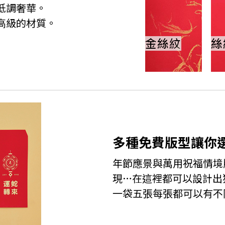
低調奢華。
高級的材質。
多種免費版型讓你
年節應景與萬用祝福情境
現…在這裡都可以設計出
一袋五張每張都可以有不