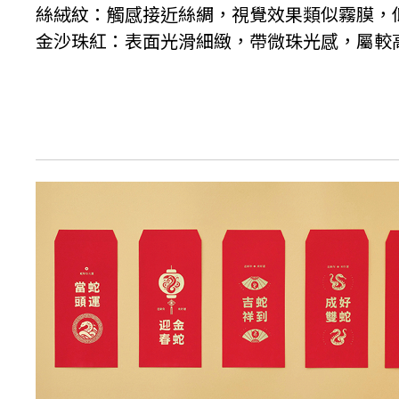
絲絨紋：觸感接近絲綢，視覺效果類似霧膜，
金沙珠紅：表面光滑細緻，帶微珠光感，屬較