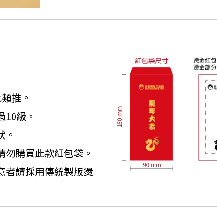
此類推。
10級。
狀。
請勿購買此款紅包袋。
意者請採用傳統製版燙