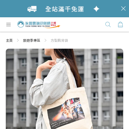
c
跳
購
過
Click
到
Here
內
主頁
旅遊季專區
方型肩背袋
容
Skip
Skip
to
to
the
the
end
beginning
of
of
the
the
images
images
gallery
gallery