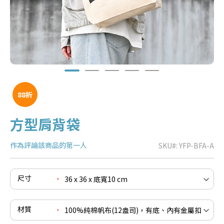
88折
方型肩背袋
作為評論該商品的第一人
SKU
YFP-BFA-A
e
re
e
尺寸
re
e
re
材質