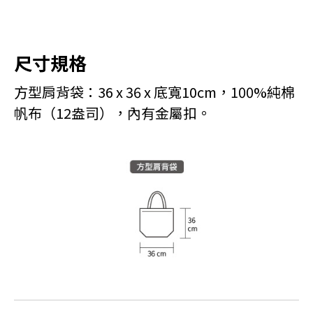
尺寸規格
方型肩背袋：36 x 36 x 底寬10cm，
100%純棉
帆布（12盎司），
內有金屬扣。