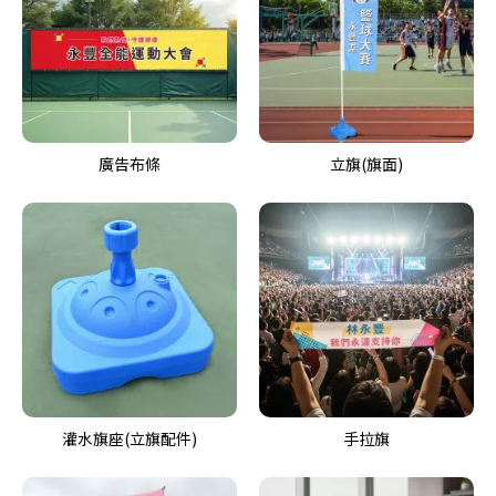
廣告布條
立旗(旗面)
灌水旗座(立旗配件)
手拉旗