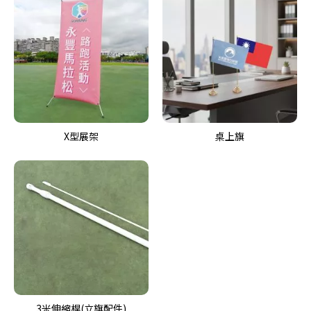
X型展架
桌上旗
3米伸縮桿(立旗配件)