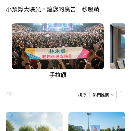
小預算大曝光，讓您的廣告一秒吸睛
手拉旗
設
e
7
項
排序
置
re
降
e
序
re
順
e
序
re