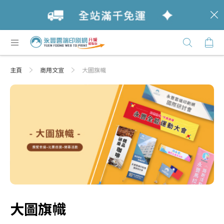
c
跳
購
過
Click
到
Here
內
主頁
商用文宣
大圖旗幟
容
大圖旗幟