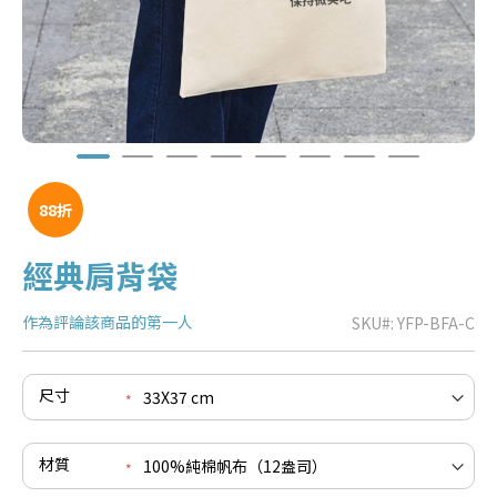
88折
經典肩背袋
作為評論該商品的第一人
SKU
YFP-BFA-C
e
re
e
尺寸
re
e
re
材質