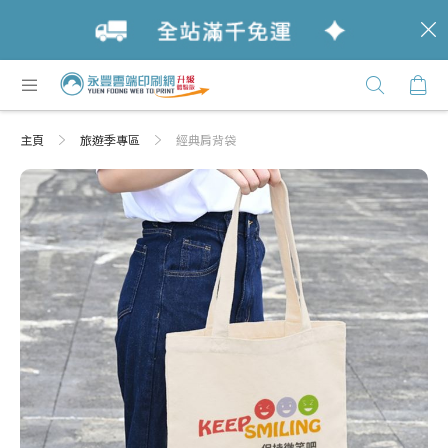
c
跳
購
過
Click
到
Here
內
主頁
旅遊季專區
經典肩背袋
容
Skip
Skip
to
to
the
the
end
beginning
of
of
the
the
images
images
gallery
gallery