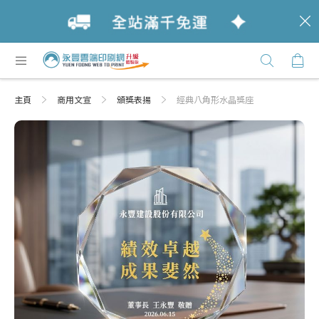
c
跳
購
過
Click
到
Here
內
主頁
商用文宣
頒獎表揚
經典八角形水晶獎座
容
Skip
Skip
to
to
the
the
end
beginning
of
of
the
the
images
images
gallery
gallery