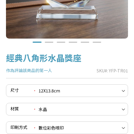
經典八角形水晶獎座
作為評論該商品的第一人
SKU
YFP-TR01
尺寸
e
re
e
材質
re
e
re
印刷方式