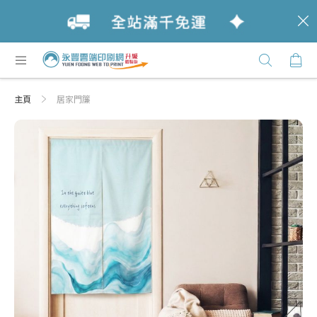
c
跳
購
過
Click
到
Here
內
主頁
居家門簾
容
Skip
Skip
to
to
the
the
end
beginning
of
of
the
the
images
images
gallery
gallery