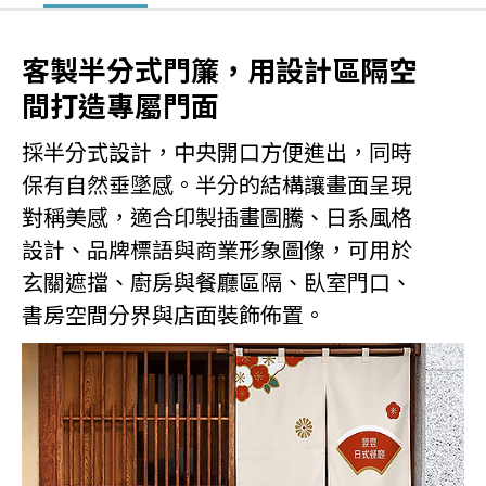
客製半分式門簾，用設計區隔空
間打造專屬門面
採半分式設計，中央開口方便進出，同時
保有自然垂墜感。半分的結構讓畫面呈現
對稱美感，適合印製插畫圖騰、日系風格
設計、品牌標語與商業形象圖像，可用於
玄關遮擋、廚房與餐廳區隔、臥室門口、
書房空間分界與店面裝飾佈置。