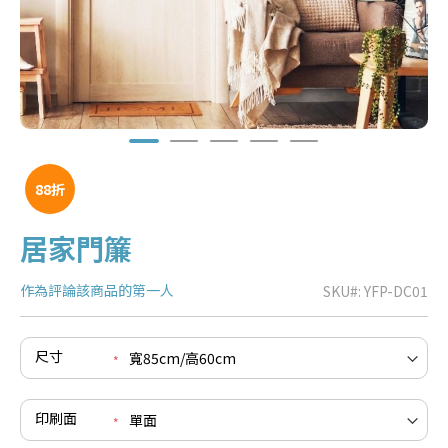
88折
居家門簾
作為評論該商品的第一人
SKU
YFP-DC01
e
re
e
尺寸
re
e
re
印刷面