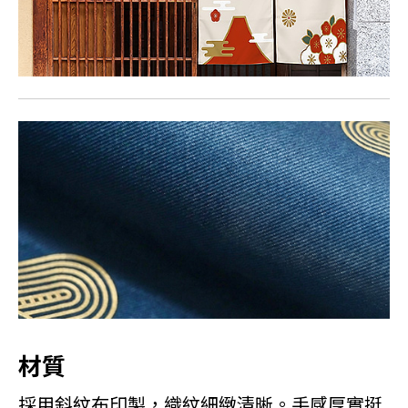
材質
採用斜紋布印製，織紋細緻清晰。手感厚實挺