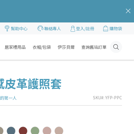
c
幫助中心
聯絡專人
登入/註冊
購物袋
居家禮用品
衣帽/包袋
伊莎貝爾
查詢舊站訂單
Click
Here
感皮革護照套
SKU
YFP-PPC
品的第一人