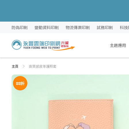
跳
防偽印刷
變動資料印刷
物流傳票印刷
試務印刷
科技
過
到
內
主題應用
容
主頁
高質感皮革護照套
Skip
Skip
to
to
88折
the
the
end
beginning
of
of
the
the
images
images
gallery
gallery