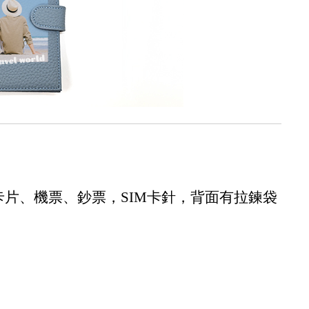
卡片、機票、鈔票，
SIM
卡針，背面有拉鍊袋