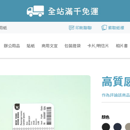
用紙
印刷聊聊
索取紙樣
辦公用品
貼紙
商用文宣
包裝提袋
卡片/明信片
相片書
高質
作為評論該商
顏色