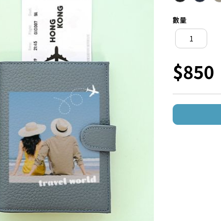
數量
$850