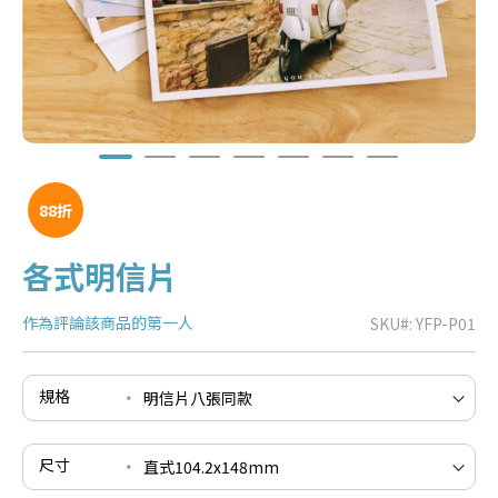
88折
各式明信片
作為評論該商品的第一人
SKU
YFP-P01
e
re
e
規格
re
e
re
尺寸