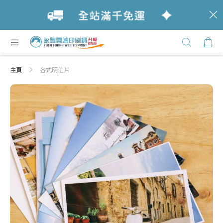
c
跳
購
過
Click
到
Here
內
主頁
各式明信片
容
Skip
Skip
to
to
the
the
end
beginning
of
of
the
the
images
images
gallery
gallery