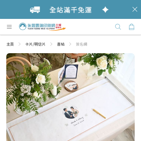
c
跳
購
過
Click
到
Here
內
主頁
卡片/明信片
喜帖
簽名綢
容
Skip
Skip
to
to
the
the
end
beginning
of
of
the
the
images
images
gallery
gallery