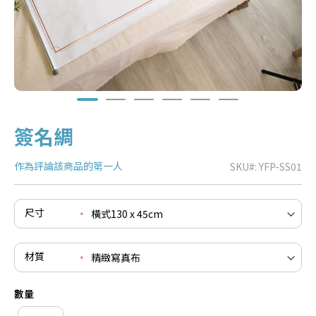
簽名綢
作為評論該商品的第一人
SKU
YFP-SS01
尺寸
e
re
e
材質
re
e
數量
re