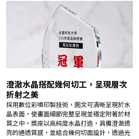
澄澈水晶搭配幾何切工，呈現層次
折射之美
採用數位彩噴印製技術，圖文可清晰呈現於水
晶表面，使畫面細節完整呈現並穩定附著於材
質之中。獎座以高純度水晶打造，具備澄澈透
亮的通透質感，並結合幾何切面設計，透過光