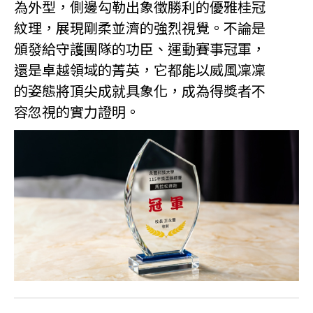
為外型，側邊勾勒出象徵勝利的優雅桂冠
紋理，展現剛柔並濟的強烈視覺。不論是
頒發給守護團隊的功臣、運動賽事冠軍，
還是卓越領域的菁英，它都能以威風凜凜
的姿態將頂尖成就具象化，成為得獎者不
容忽視的實力證明。