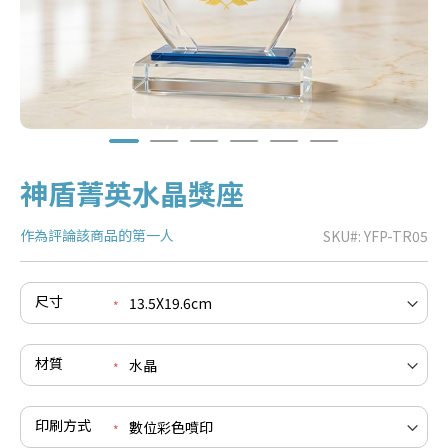
神盾菁英水晶獎座
作為評論該商品的第一人
SKU
YFP-TR05
尺寸
e
re
e
材質
re
e
re
印刷方式