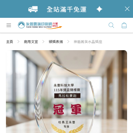
c
跳
購
過
Click
到
Here
內
主頁
商用文宣
頒獎表揚
神盾菁英水晶獎座
容
Skip
Skip
to
to
the
the
end
beginning
of
of
the
the
images
images
gallery
gallery