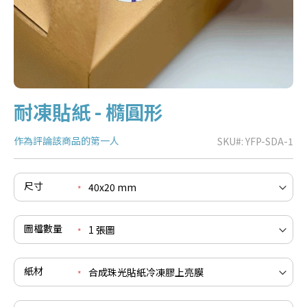
耐凍貼紙 - 橢圓形
作為評論該商品的第一人
SKU
YFP-SDA-1
尺寸
e
re
圖檔數量
e
re
紙材
e
re