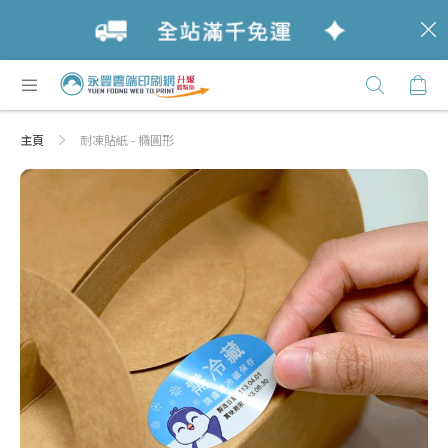
c
跳
購
過
Click
到
Here
內
主頁
耐凍貼紙 - 橢圓形
容
Skip
Skip
to
to
the
the
end
beginning
of
of
the
the
images
images
gallery
gallery