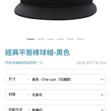
經典平簷棒球帽-黑色
作為評論該商品的第一人
SKU
YFP-TB-E04
e
尺寸
re
e
re
材質
e
re
印刷方式