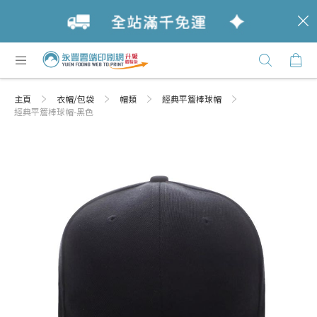
c
跳
購
過
Click
到
Here
內
主頁
衣帽/包袋
帽類
經典平簷棒球帽
容
經典平簷棒球帽-黑色
Skip
Skip
to
to
the
the
end
beginning
of
of
the
the
images
images
gallery
gallery