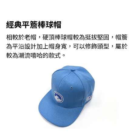
經典平簷棒球帽
相較於老帽，硬頂棒球帽較為挺拔堅固，帽簷
為平沿設計加上帽身寬，可以修飾頭型，屬於
較為潮流嘻哈的款式。