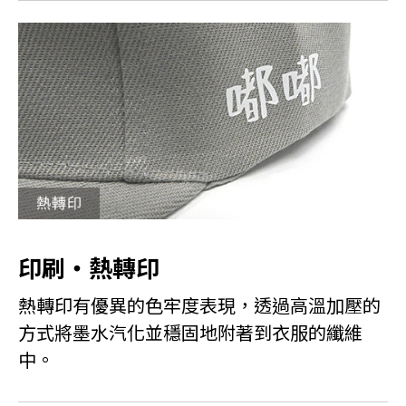
印刷・熱轉印
熱轉印有優異的色牢度表現，透過高溫加壓的
方式將墨水汽化並穩固地附著到衣服的纖維
中。