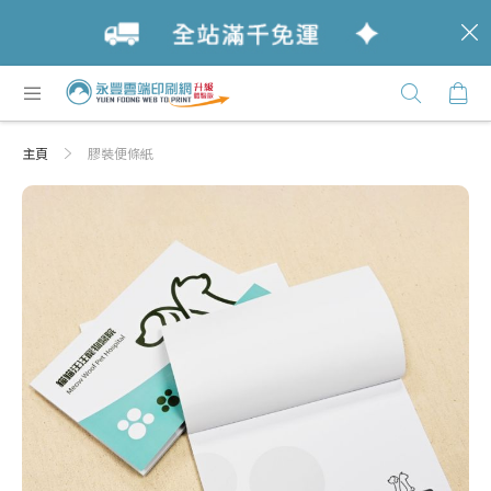
c
跳
購
過
Click
到
Here
內
主頁
膠裝便條紙
容
Skip
Skip
to
to
the
the
end
beginning
of
of
the
the
images
images
gallery
gallery