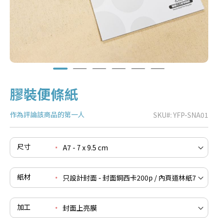
膠裝便條紙
作為評論該商品的第一人
SKU
YFP-SNA01
尺寸
e
re
e
紙材
re
e
re
加工