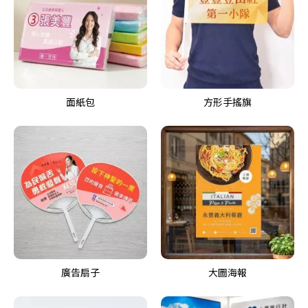
面紙包
方形手搖旗
廣告扇子
大圖海報