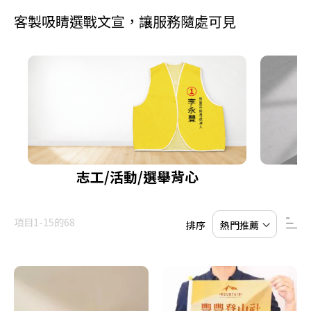
客製吸睛選戰文宣，讓服務隨處可見
志工/活動/選舉背心
設
e
項目
1
-
15
的
68
排序
置
re
降
e
序
re
順
e
序
re