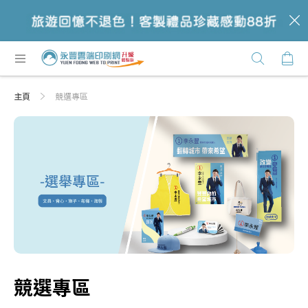
c
跳
購
過
Click
到
Here
內
主頁
競選專區
容
競選專區