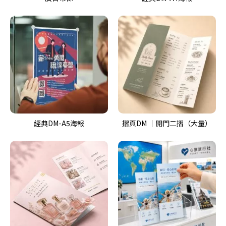
經典DM-A5海報
摺頁DM ｜開門二摺（大量）