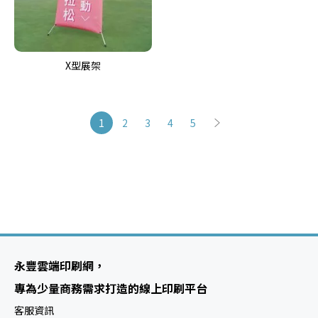
X型展架
頁
您正在閱讀網頁
頁面
頁面
頁面
頁面
頁面
下一則
1
2
3
4
5
面
永豐雲端印刷網，
專為少量商務需求打造的線上印刷平台
客服資訊