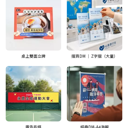
桌上雙面立牌
摺頁DM ｜ Z字摺（大量）
廣告布條
經典DM-A4海報