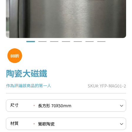
88折
陶瓷大磁鐵
作為評論該商品的第一人
SKU
YFP-MAG01-2
e
re
e
尺寸
re
e
re
材質