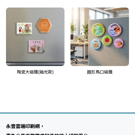
陶瓷大磁鐵(釉光款)
圓形馬口磁鐵
永豐雲端印刷網，