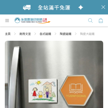
c
跳
購
過
Click
到
Here
內
主頁
商用文宣
各式磁鐵
陶瓷磁鐵
陶瓷大磁鐵
容
Skip
Skip
to
to
the
the
end
beginning
of
of
the
the
images
images
gallery
gallery