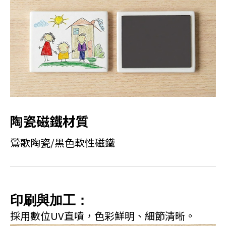
陶瓷磁鐵材質
鶯歌陶瓷/黑色軟性磁鐵
印刷與加工：
採用數位UV直噴，色彩鮮明、細節清晰。