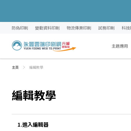
跳
防偽印刷
變動資料印刷
物流傳票印刷
試務印刷
科技
過
到
內
主題應用
容
主頁
編輯教學
編輯教學
1.進入編輯器