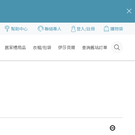
c
幫助中心
聯絡專人
登入/註冊
購物袋
居家禮用品
衣帽/包袋
伊莎貝爾
查詢舊站訂單
Click
Here