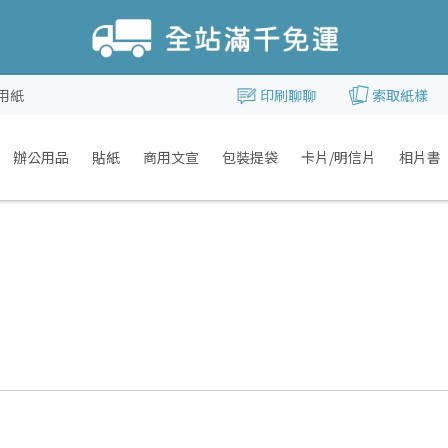
用紙
印刷聊聊
索取紙樣
辦公用品
貼紙
商用文宣
包裝提袋
卡片/明信片
相片書