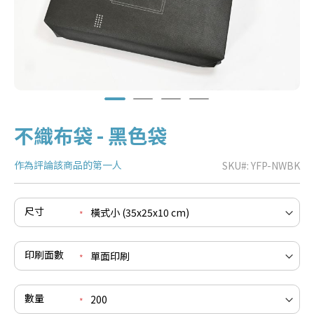
不織布袋 - 黑色袋
作為評論該商品的第一人
SKU
YFP-NWBK
尺寸
e
re
e
印刷面數
re
e
re
數量