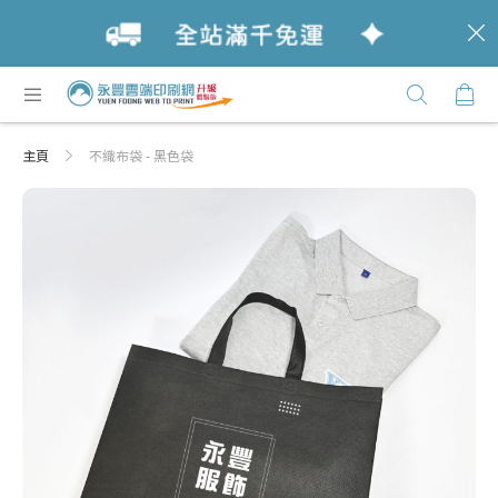
c
跳
購
過
Click
到
Here
內
主頁
不織布袋 - 黑色袋
容
Skip
Skip
to
to
the
the
end
beginning
of
of
the
the
images
images
gallery
gallery