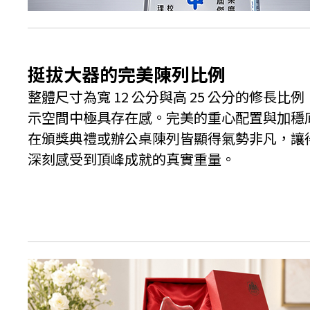
挺拔大器的完美陳列比例
整體尺寸為寬 12 公分與高 25 公分的修長
示空間中極具存在感。完美的重心配置與加穩
在頒獎典禮或辦公桌陳列皆顯得氣勢非凡，讓
深刻感受到頂峰成就的真實重量。