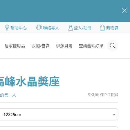
c
幫助中心
聯絡專人
登入/註冊
購物袋
居家禮用品
衣帽/包袋
伊莎貝爾
查詢舊站訂單
Click
Here
高峰水晶獎座
SKU
YFP-TR04
品的第一人