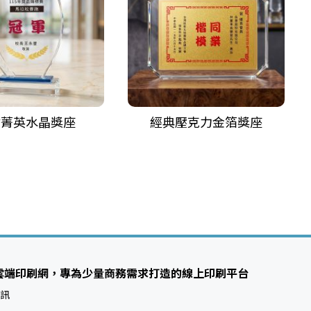
盾菁英水晶獎座
經典壓克力金箔獎座
雲端印刷網，專為少量商務需求打造的線上印刷平台
訊