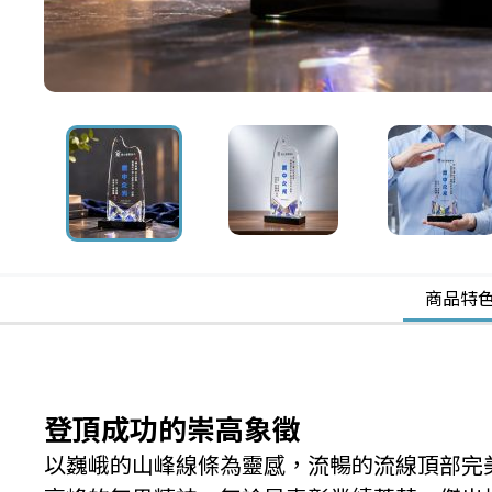
商品特
登頂成功的崇高象徵
以巍峨的山峰線條為靈感，流暢的流線頂部完