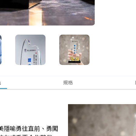
色
規格
美隱喻勇往直前、勇闖