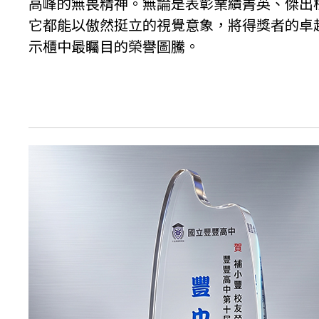
高峰的無畏精神。無論是表彰業績菁英、傑出
它都能以傲然挺立的視覺意象，將得獎者的卓
示櫃中最矚目的榮譽圖騰。