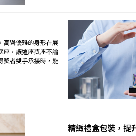
比例，高聳優雅的身形在展
底座，讓這座獎座不論
得獎者雙手承接時，能
精緻禮盒包裝，提