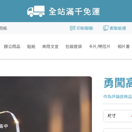
用紙
印刷聊聊
索取紙樣
辦公用品
貼紙
商用文宣
包裝提袋
卡片/明信片
相片書
勇闖
作為評論該商
尺寸