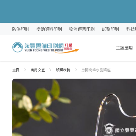
跳
防偽印刷
變動資料印刷
物流傳票印刷
試務印刷
科技
過
到
內
主題應用
容
主頁
商用文宣
頒獎表揚
勇闖高峰水晶獎座
Skip
Skip
to
to
the
the
end
beginning
of
of
the
the
images
images
gallery
gallery