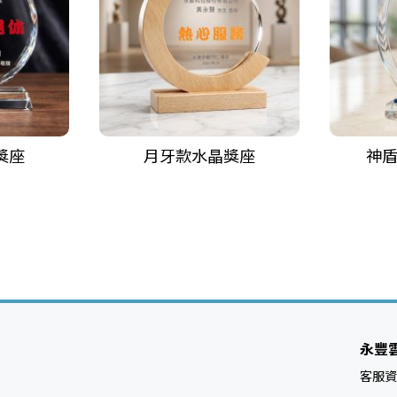
獎座
月牙款水晶獎座
神
永豐
客服資