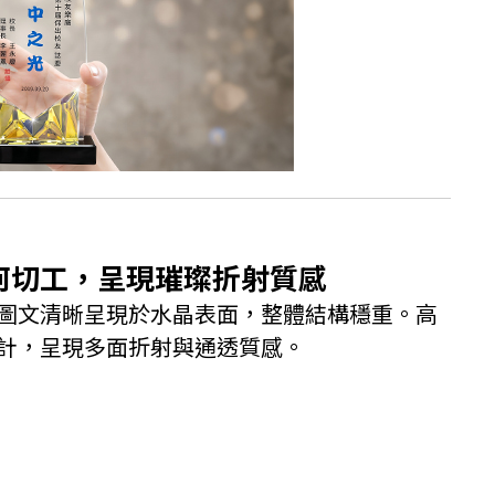
何切工，呈現璀璨折射質感
圖文清晰呈現於水晶表面，整體結構穩重。高
計，呈現多面折射與通透質感。