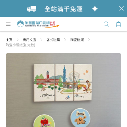
c
跳
購
過
Click
到
Here
內
主頁
商用文宣
各式磁鐵
陶瓷磁鐵
容
陶瓷小磁鐵(釉光款)
Skip
Skip
to
to
the
the
end
beginning
of
of
the
the
images
images
gallery
gallery