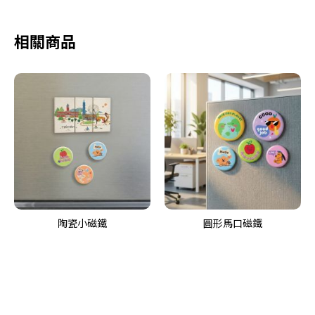
相關商品
陶瓷小磁鐵
圓形馬口磁鐵