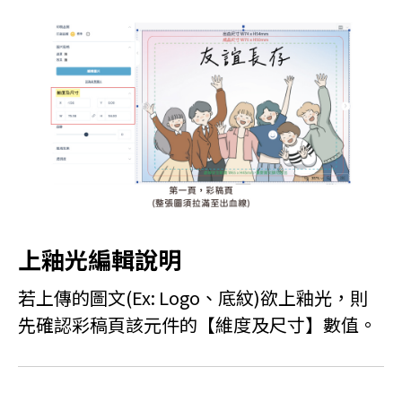
上釉光編輯說明
若上傳的圖文(Ex: Logo、底紋)欲上釉光，則
先確認彩稿頁該元件的【維度及尺寸】數值。