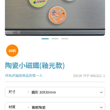
88折
陶瓷小磁鐵(釉光款)
作為評論該商品的第一人
SKU
YFP-MAG02-1
e
re
e
尺寸
re
e
re
材質