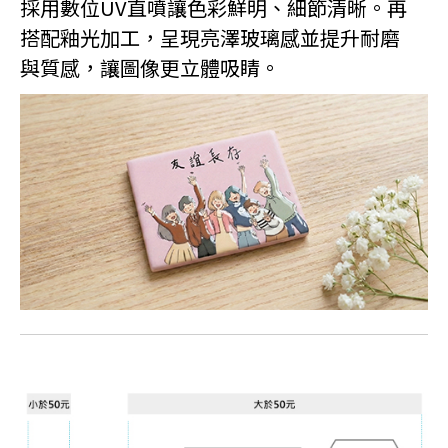
採用數位UV直噴讓色彩鮮明、細節清晰。再
搭配釉光加工，呈現亮澤玻璃感並提升耐磨
與質感，讓圖像更立體吸睛。