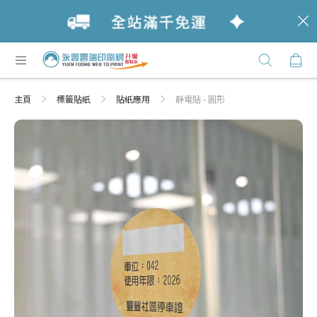
c
跳
購
過
Click
到
Here
內
主頁
標籤貼紙
貼紙應用
靜電貼 - 圓形
容
Skip
Skip
to
to
the
the
end
beginning
of
of
the
the
images
images
gallery
gallery