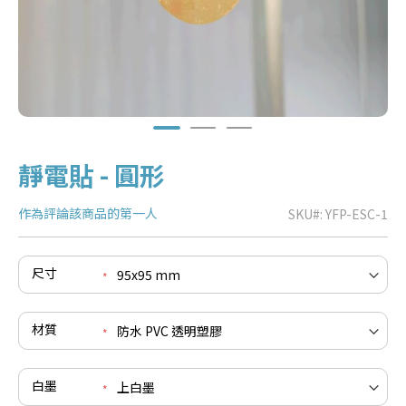
靜電貼 - 圓形
作為評論該商品的第一人
SKU
YFP-ESC-1
尺寸
e
re
e
材質
re
e
re
白墨