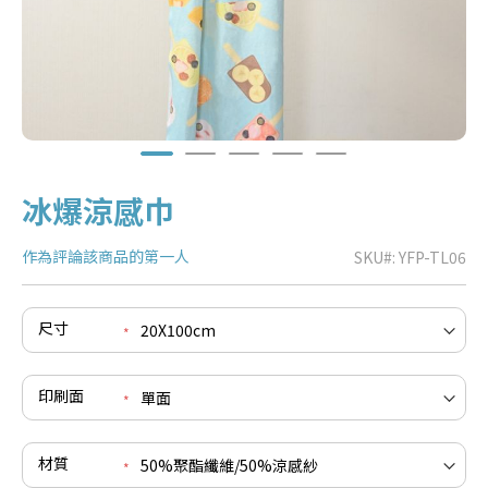
冰爆涼感巾
作為評論該商品的第一人
SKU
YFP-TL06
尺寸
e
re
e
印刷面
re
e
re
材質