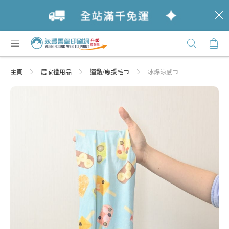
c
跳
購
過
Click
到
Here
內
主頁
居家禮用品
運動/應援毛巾
冰爆涼感巾
容
Skip
Skip
to
to
the
the
end
beginning
of
of
the
the
images
images
gallery
gallery