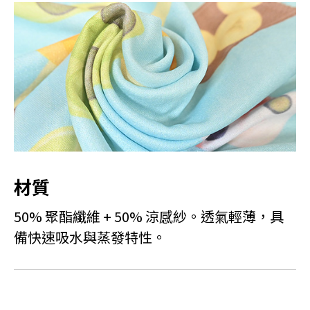
材質
50% 聚酯纖維 + 50% 涼感紗。透氣輕薄，具
備快速吸水與蒸發特性。