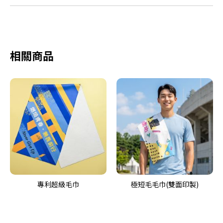
相關商品
專利超級毛巾
極短毛毛巾(雙面印製)