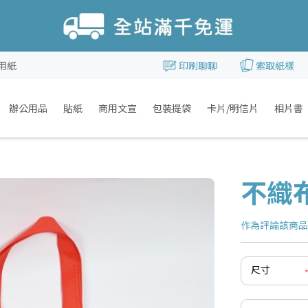
用紙
印刷聊聊
索取紙樣
辦公用品
貼紙
商用文宣
包裝提袋
卡片/明信片
相片書
不織布
作為評論該商
尺寸