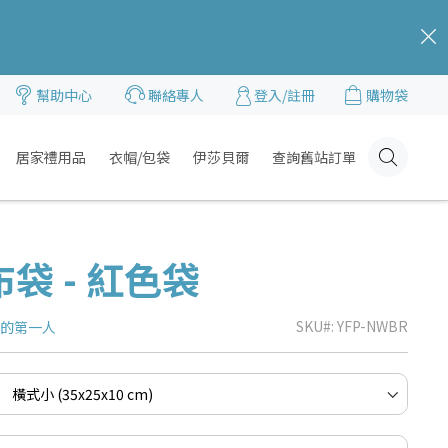
c
幫助中心
聯絡專人
登入/註冊
購物袋
居家禮用品
衣帽/包袋
伊莎貝爾
查詢舊站訂單
Click
Here
袋 - 紅色袋
SKU
YFP-NWBR
品的第一人