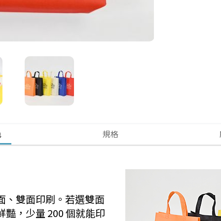
色
規格
面、雙面印刷。若選雙面
，少量 200 個就能印