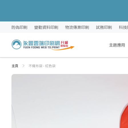
跳
防偽印刷
變動資料印刷
物流傳票印刷
試務印刷
科技
過
到
內
主題應用
容
主頁
不織布袋 - 紅色袋
Skip
Skip
to
to
the
the
end
beginning
of
of
the
the
images
images
gallery
gallery