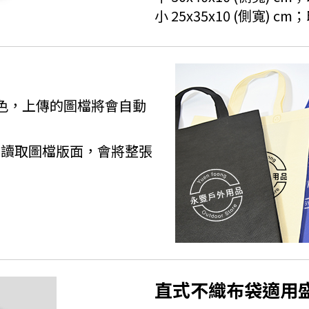
小 25x35x10 (側寬) c
色，上傳的圖檔將會自動
法讀取圖檔版面，會將整張
直式不織布袋適用