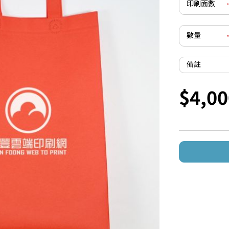
印刷面數
數量
備註
$4,00