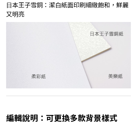
⽇本王子雪銅：潔白紙面印刷細緻飽和，鮮麗
又明亮
編輯說明：可更換多款背景樣式