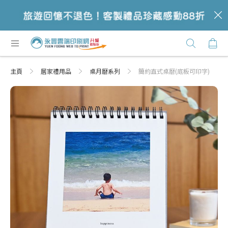
c
跳
購
過
Click
到
Here
內
主頁
居家禮用品
桌月曆系列
簡約直式桌曆(底板可印字)
容
Skip
Skip
to
to
the
the
end
beginning
of
of
the
the
images
images
gallery
gallery