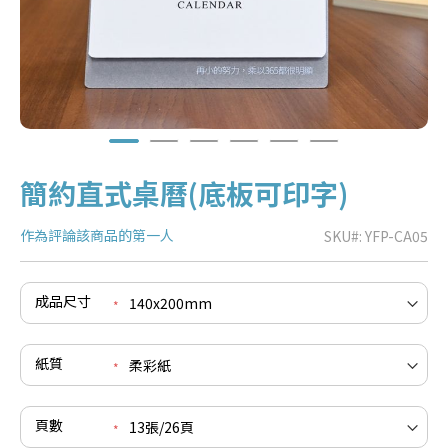
簡約直式桌曆(底板可印字)
作為評論該商品的第一人
SKU
YFP-CA05
成品尺寸
e
re
e
紙質
re
e
re
頁數