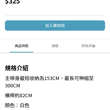
$325
加入購物袋
商品特色
規格
所有評論
規格介紹
主桿身最短收納為153CM，最長可伸縮至
300CM
橫桿約82CM
顏色：白色