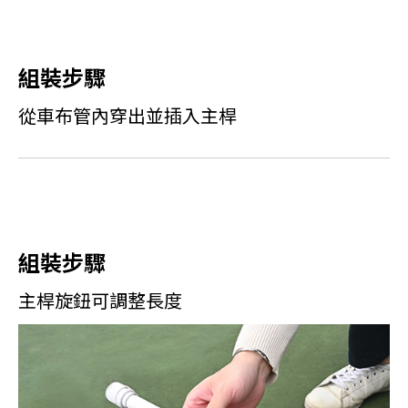
組裝步驟
從車布管內穿出並插入主桿
組裝步驟
主桿旋鈕可調整長度