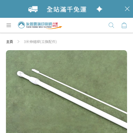
c
跳
購
過
Click
到
Here
內
主頁
3米伸縮桿(立旗配件)
容
Skip
Skip
to
to
the
the
end
beginning
of
of
the
the
images
images
gallery
gallery