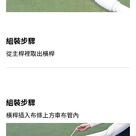
組裝步驟
從主桿裡取出橫桿
組裝步驟
橫桿插入布條上方車布管內