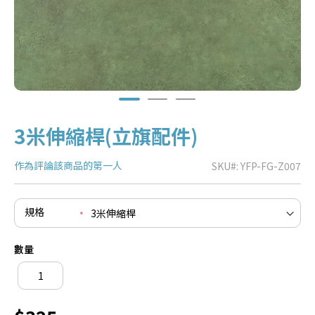
3米伸縮桿(立旗配件)
作為評論該商品的第一人
SKU
YFP-FG-Z007
規格
e
re
數量
e
re
e
re