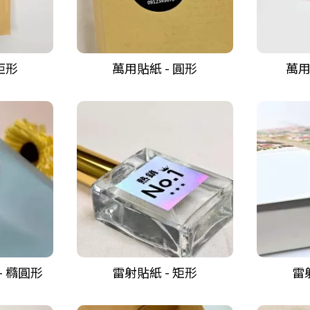
矩形
萬用貼紙 - 圓形
萬用
- 橢圓形
雷射貼紙 - 矩形
雷