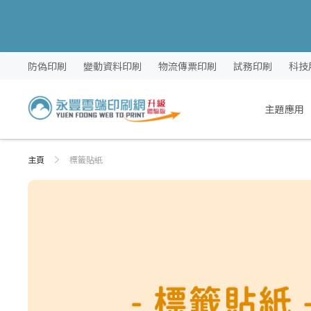
跳
防偽印刷
變動資料印刷
物流傳票印刷
試務印刷
科技
過
到
內
主題應用
容
主頁
標籤貼紙