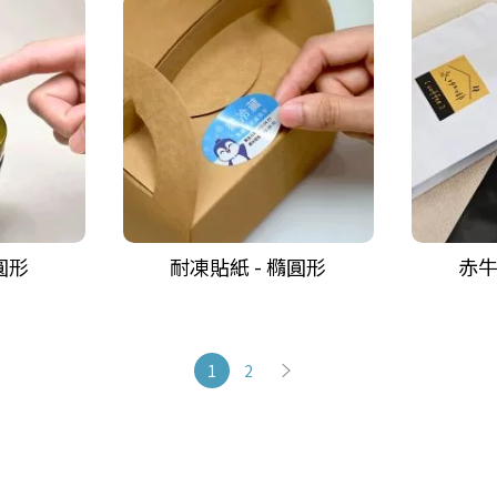
圓形
耐凍貼紙 - 橢圓形
赤牛
頁
您正在閱讀網頁
頁面
頁面
下一則
1
2
面