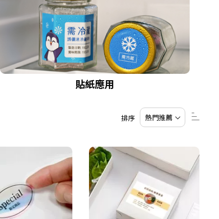
貼紙應用
設
排序
置
降
序
順
序