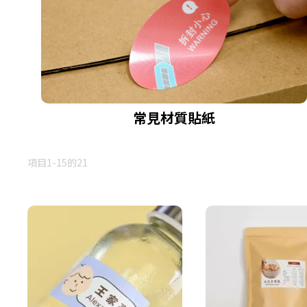
常見材質貼紙
項目
1
-
15
的
21