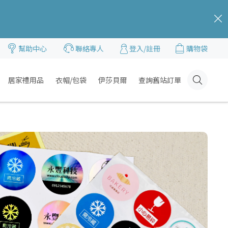
c
幫助中心
聯絡專人
登入/註冊
購物袋
居家禮用品
衣帽/包袋
伊莎貝爾
查詢舊站訂單
Click
Here