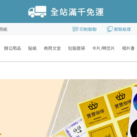
用紙
印刷聊聊
索取紙樣
辦公用品
貼紙
商用文宣
包裝提袋
卡片/明信片
相片書