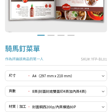
騎馬釘菜單
作為評論該商品的第一人
SKU
YFP-BL01
尺寸
e
re
e
頁數
re
e
re
材質｜加工