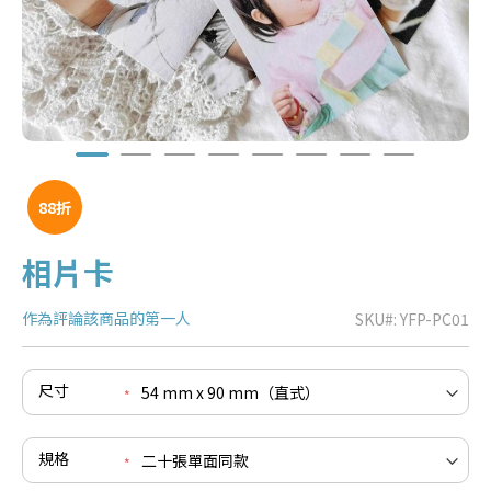
88折
相片卡
作為評論該商品的第一人
SKU
YFP-PC01
e
re
e
尺寸
re
e
re
規格