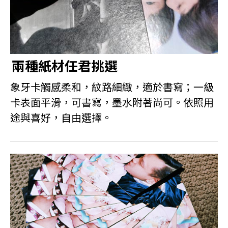
兩種紙材任君挑選
象牙卡觸感柔和，紋路細緻，適於書寫；一級
卡表面平滑，可書寫，墨水附著尚可。依照用
途與喜好，自由選擇。