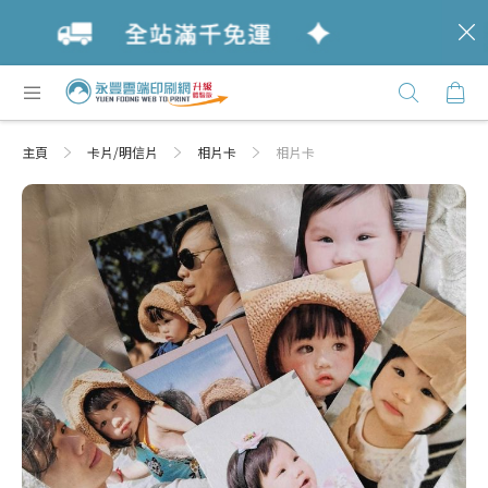
c
跳
購
過
Click
到
Here
內
主頁
卡片/明信片
相片卡
相片卡
容
Skip
Skip
to
to
the
the
end
beginning
of
of
the
the
images
images
gallery
gallery