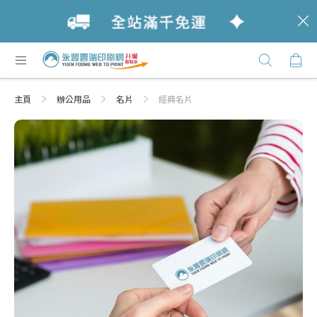
c
跳
購
過
Click
到
Here
內
主頁
辦公用品
名片
經典名片
容
Skip
Skip
to
to
the
the
end
beginning
of
of
the
the
images
images
gallery
gallery