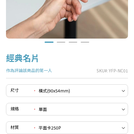
經典名片
作為評論該商品的第一人
SKU
YFP-NC01
尺寸
e
re
e
規格
re
e
re
材質