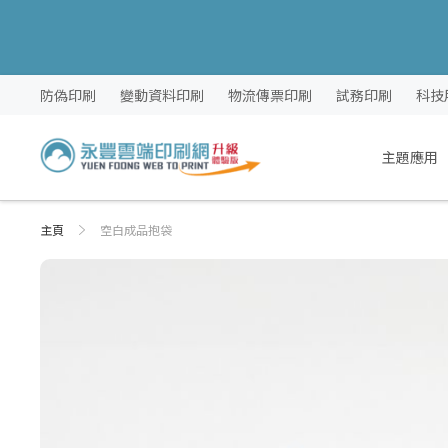
跳
防偽印刷
變動資料印刷
物流傳票印刷
試務印刷
科技
過
到
內
主題應用
容
主頁
空白成品抱袋
Skip
Skip
to
to
the
the
end
beginning
of
of
the
the
images
images
gallery
gallery