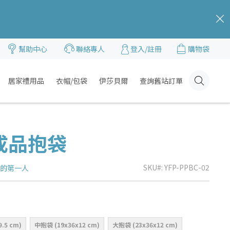
c
幫助中心
聯絡專人
登入/註冊
購物袋
居家禮用品
衣帽/包袋
伊莎貝爾
查詢舊站訂單
Click
Here
成品抱袋
SKU
YFP-PPBC-02
品的第一人
.5 cm)
中抱袋 (19x36x12 cm)
大抱袋 (23x36x12 cm)