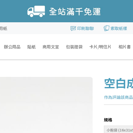
用紙
印刷聊聊
索取紙樣
辦公用品
貼紙
商用文宣
包裝提袋
卡片/明信片
相片書
空白
作為評論該商
規格
小抱袋 (16x31x9