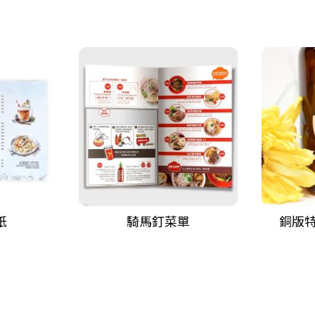
紙
騎馬釘菜單
銅版特