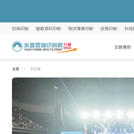
跳
防偽印刷
變動資料印刷
物流傳票印刷
試務印刷
科技
過
到
內
主題應用
容
主頁
手拉旗
Skip
Skip
to
to
the
the
end
beginning
of
of
the
the
images
images
gallery
gallery