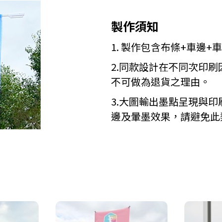
製作須知
1. 製作包含布條+車邊+
2.同款設計在不同次印
不可做為退貨之理由。
3.大圖輸出墨點呈現與
邊及暈墨效果，請避免此