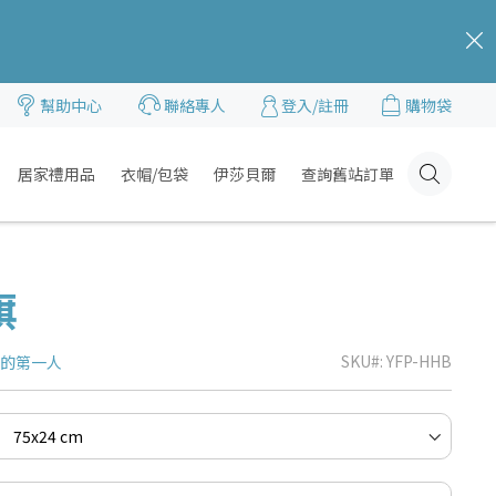
c
幫助中心
聯絡專人
登入/註冊
購物袋
居家禮用品
衣帽/包袋
伊莎貝爾
查詢舊站訂單
Click
Here
旗
SKU
YFP-HHB
品的第一人