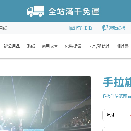
用紙
印刷聊聊
索取紙樣
辦公用品
貼紙
商用文宣
包裝提袋
卡片/明信片
相片書
手拉
作為評論該商
尺寸