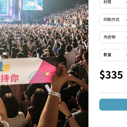
材質
印刷方式
內含物
數量
$335