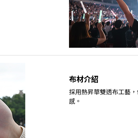
布材介紹
採用熱昇華雙透布工藝，
感。