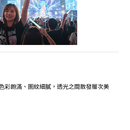
色彩飽滿、圖紋細膩，透光之間散發層次美