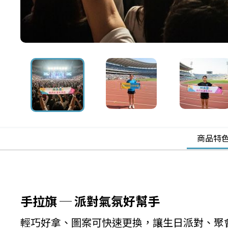
商品特
手拉旗 ─ 派對氣氛好幫手
輕巧好拿、圖案可快速更換，讓生日派對、聚