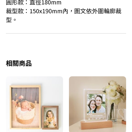
圓形款：直徑180mm
裁型款：150x190mm內，圖文依外圍輪廓裁
型。
相關商品