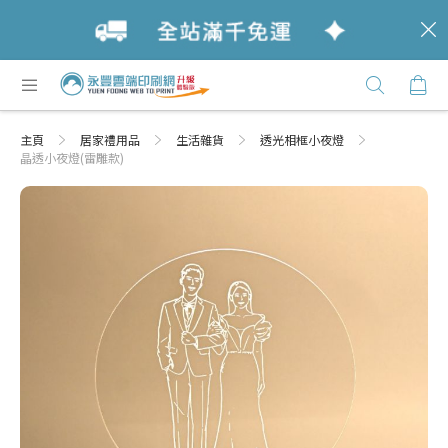
c
跳
購
過
Click
到
Here
內
主頁
居家禮用品
生活雜貨
透光相框小夜燈
容
晶透小夜燈(雷雕款)
Skip
Skip
to
to
the
the
end
beginning
of
of
the
the
images
images
gallery
gallery