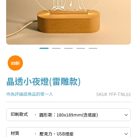
88折
晶透小夜燈(雷雕款)
作為評論該商品的第一人
SKU
YFP-TNL02
e
re
e
印刷款式
re
e
re
材質