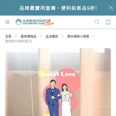
c
跳
購
過
Click
到
Here
內
主頁
居家禮用品
生活雜貨
透光相框小夜燈
容
雅緻透光相框(直式)
Skip
Skip
to
to
the
the
end
beginning
of
of
the
the
images
images
gallery
gallery