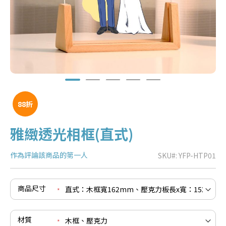
88折
雅緻透光相框(直式)
作為評論該商品的第一人
SKU
YFP-HTP01
e
re
e
商品尺寸
re
e
re
材質