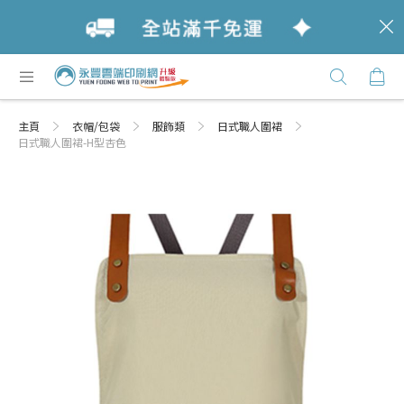
c
跳
購
過
Click
到
Here
內
主頁
衣帽/包袋
服飾類
日式職人圍裙
容
日式職人圍裙-H型杏色
Skip
Skip
to
to
the
the
end
beginning
of
of
the
the
images
images
gallery
gallery