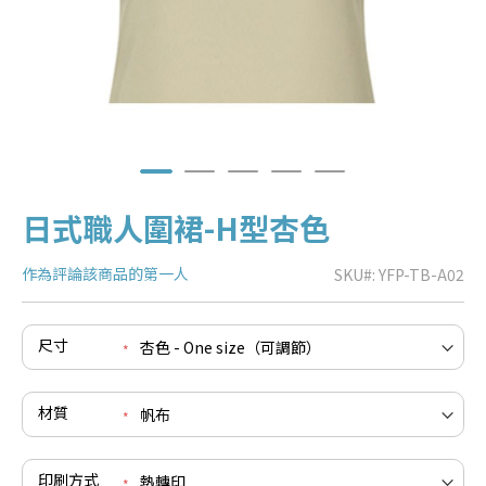
日式職人圍裙-H型杏色
作為評論該商品的第一人
SKU
YFP-TB-A02
e
尺寸
re
e
re
材質
e
re
印刷方式