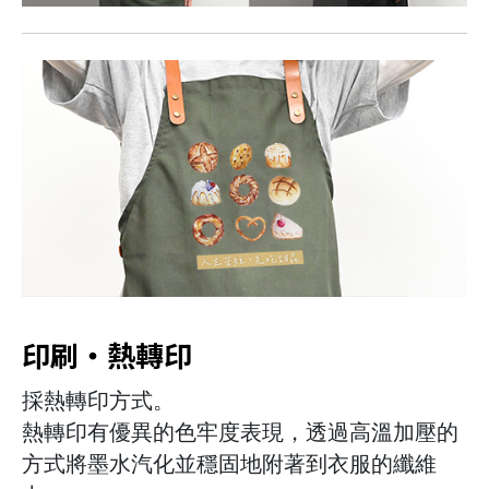
印刷・熱轉印
採熱轉印方式。
熱轉印有優異的色牢度表現，透過高溫加壓的
方式將墨水汽化並穩固地附著到衣服的纖維