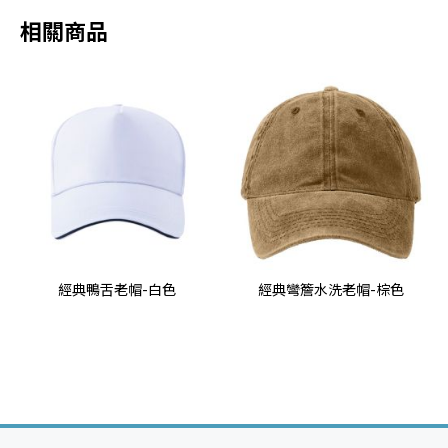
相關商品
經典鴨舌老帽-白色
經典彎簷水洗老帽-棕色