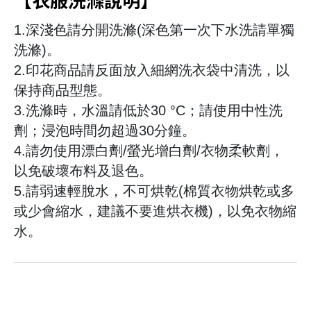
1.深淺色請分開洗滌(深色第一次下水洗請單獨
洗滌)。
2.印花商品請反面放入細網洗衣袋中清洗，以
保持商品型態。
3.洗滌時，水溫請低於30 °C；請使用中性洗
劑；浸泡時間勿超過30分鐘。
4.請勿使用漂白劑/螢光增白劑/衣物柔軟劑，
以免破壞布料及退色。
5.請弱速輕脫水，不可烘乾(棉質衣物烘乾或多
或少會縮水，建議不要進烘衣機)，以免衣物縮
水。