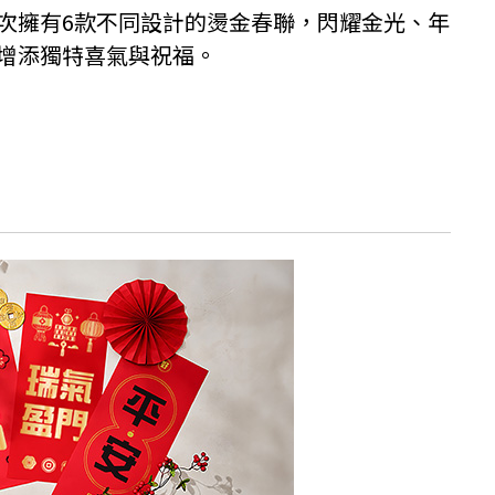
次擁有6款不同設計的燙金春聯，閃耀金光、年
增添獨特喜氣與祝福。