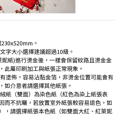
30x520mm。
，文字大小選擇建議超過10級。
如萊妮紙)進行燙金後，一樣會保留紋路且燙金金
，此屬印刷加工與紙張正常現象。
面有塗佈，容易沾黏金箔，非燙金位置可能會有
，如介意者請選擇其他紙張。
仿絨紙（雙面）為染色紙（紅色為染上紙張表
因而不抗曬，若放置室外紙張較容易退色，如
），請選擇紙張本色紙（如雙面大紅、紅萊妮