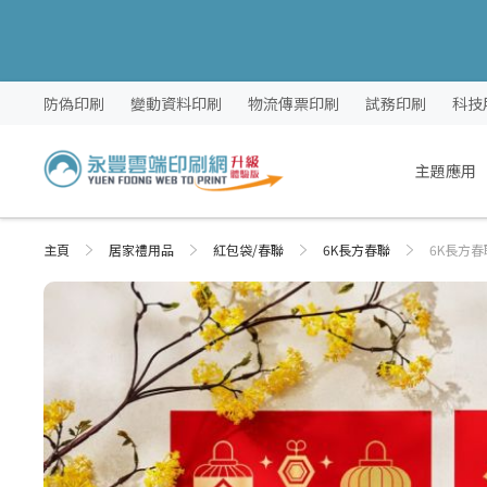
跳
防偽印刷
變動資料印刷
物流傳票印刷
試務印刷
科技
過
到
內
主題應用
容
主頁
居家禮用品
紅包袋/春聯
6K長方春聯
6K長方春
Skip
Skip
to
to
the
the
end
beginning
of
of
the
the
images
images
gallery
gallery