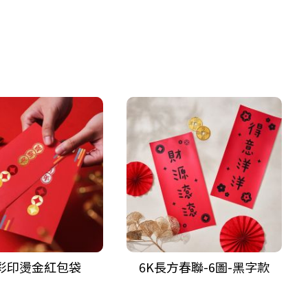
彩印燙金紅包袋
6K長方春聯-6圖-黑字款