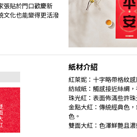
家張貼於門口歡慶新
統文化也能變得更活潑
紙材介紹
紅萊妮：十字略帶格紋感
紡絨紙：觸感接近絲綢，
珠光紅：表面佈滿些許珠
金點大紅：傳統經典色，
色。
雙面大紅：色澤鮮艷且濃