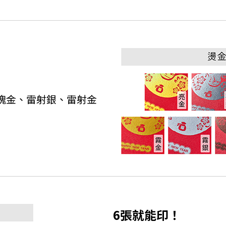
瑰金、雷射銀、雷射金
6張就能印！