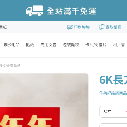
用紙
印刷聊聊
索取紙樣
辦公用品
貼紙
商用文宣
包裝提袋
卡片/明信片
相片書
聯-6圖-燙金款
6K長
作為評論該商
尺寸