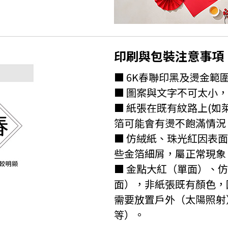
印刷與包裝注意事項
■ 6K春聯印黑及燙金範圍2
■ 圖案與文字不可太小
■ 紙張在既有紋路上(
箔可能會有燙不飽滿情況
■ 仿絨紙、珠光紅因表
些金箔細屑，屬正常現象
■ 金點大紅（單面）、
面），非紙張既有顏色，
需要放置戶外（太陽照射
等）。