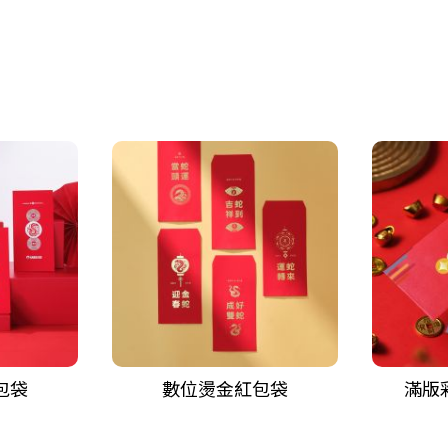
包袋
數位燙金紅包袋
滿版