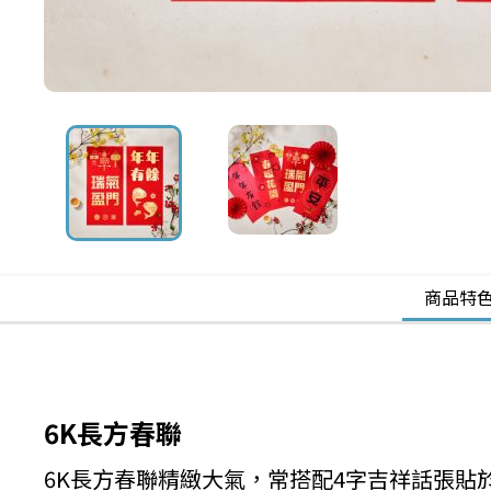
商品特
6K長方春聯
6K長方春聯精緻大氣，常搭配4字吉祥話張貼