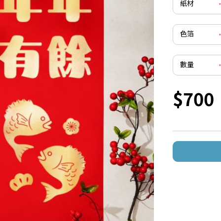
紙材
色箔
數量
$700