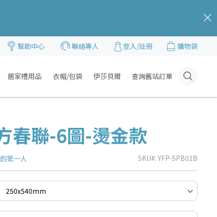
c
幫助中心
聯絡專人
登入/註冊
購物袋
居家禮用品
衣帽/包袋
伊莎貝爾
查詢舊站訂單
Click
Here
方春聯-6圖-燙金款
SKU
YFP-SPB02B
品的第一人