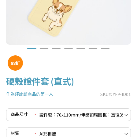
88折
硬殼證件套 (直式)
作為評論該商品的第一人
SKU
YFP-ID01
e
re
e
商品尺寸
re
e
re
材質