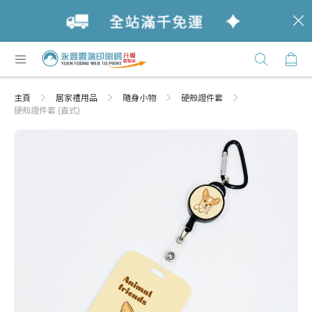
c
跳
購
過
Click
到
Here
內
主頁
居家禮用品
隨身小物
硬殼證件套
容
硬殼證件套 (直式)
Skip
Skip
to
to
the
the
end
beginning
of
of
the
the
images
images
gallery
gallery