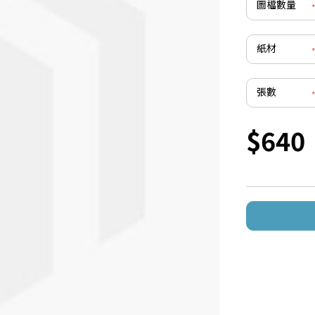
圖檔數量
紙材
張數
$640