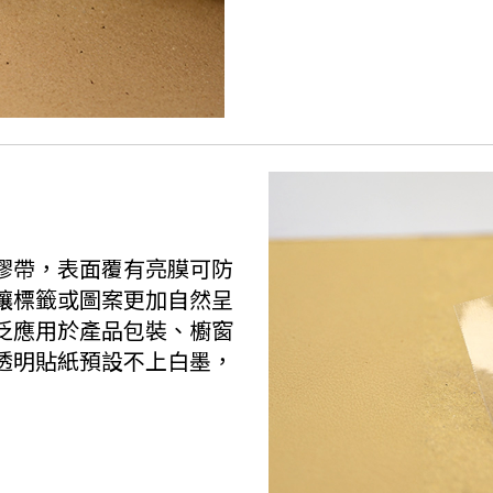
膠帶，表面覆有亮膜可防
讓標籤或圖案更加自然呈
泛應用於產品包裝、櫥窗
透明貼紙預設不上白墨，