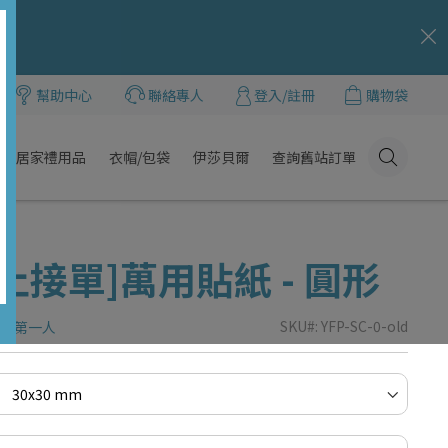
c
幫助中心
聯絡專人
登入/註冊
購物袋
居家禮用品
衣帽/包袋
伊莎貝爾
查詢舊站訂單
Click
Here
止接單]萬用貼紙 - 圓形
SKU
YFP-SC-0-old
品的第一人