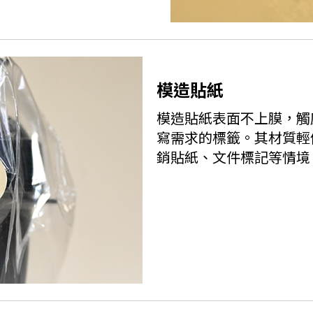
模造貼紙
模造貼紙表面不上膜，觸
寫需求的標籤。其材質輕
銷貼紙、文件標記等情境