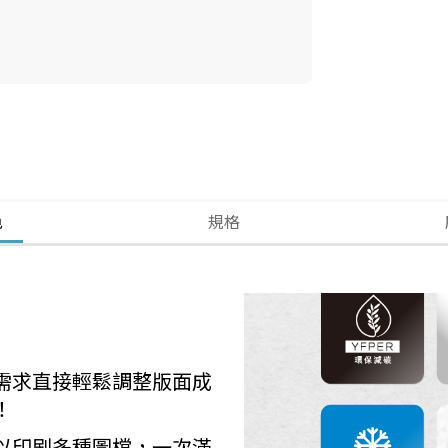
色
規格
需求直接輕鬆調整版面成
！
以印刷多種圖檔，一次滿