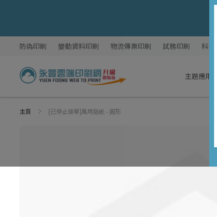
跳
防偽印刷
變動資料印刷
物流傳票印刷
試務印刷
科技
過
到
內
主題應用
容
主頁
[已停止接單]萬用貼紙 - 圓形
Skip
Skip
to
to
the
the
end
beginning
of
of
the
the
images
images
gallery
gallery