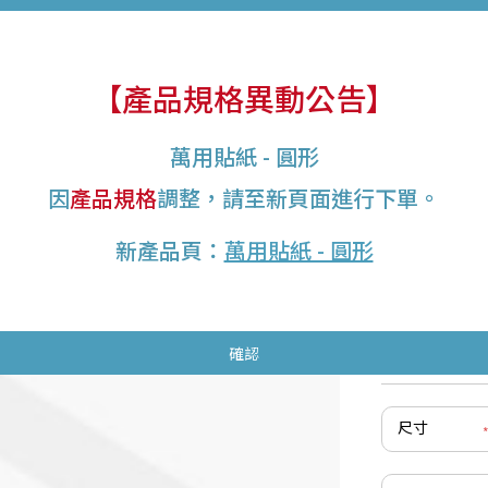
【產品規格異動公告】
用紙
印刷聊聊
索取紙樣
萬用貼紙 - 圓形
辦公用品
貼紙
商用文宣
包裝提袋
卡片/明信片
相片書
因
產品規格
調整，請至新頁面進行下單。
新產品頁：
萬用貼紙 - 圓形
[已停
確認
作為評論該商
尺寸