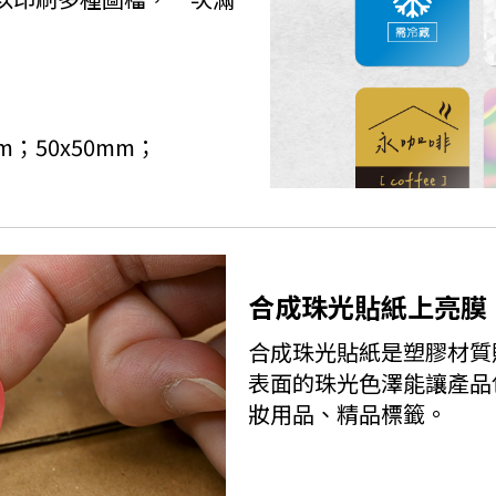
mm；50x50mm；
合成珠光貼紙上亮膜
合成珠光貼紙是塑膠材質
表面的珠光色澤能讓產品
妝用品、精品標籤。