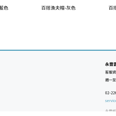
藍色
百搭漁夫帽-灰色
百
永豐
客服資
週一至週五
02-22
servi
永豐紙