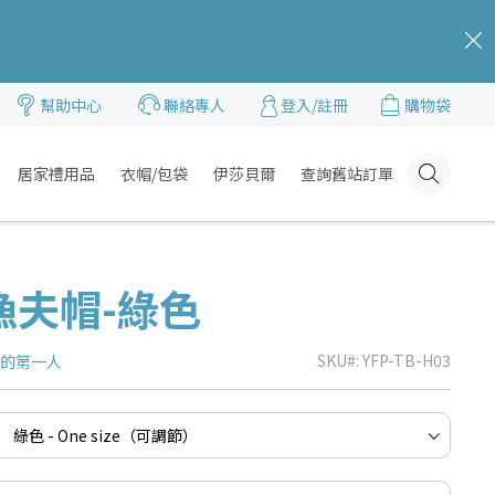
c
幫助中心
聯絡專人
登入/註冊
購物袋
居家禮用品
衣帽/包袋
伊莎貝爾
查詢舊站訂單
Click
Here
漁夫帽-綠色
SKU
YFP-TB-H03
品的第一人