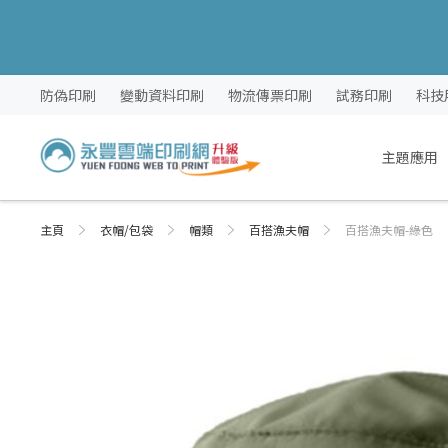
跳
防偽印刷
變動資料印刷
物流傳票印刷
試務印刷
科技
過
到
內
主題應用
容
主頁
衣帽/包袋
帽類
百搭漁夫帽
百搭漁夫帽-綠色
Skip
Skip
to
to
the
the
end
beginning
of
of
the
the
images
images
gallery
gallery