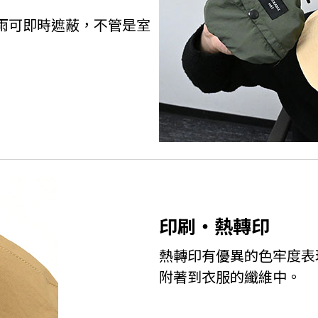
雨可即時遮蔽，不管是室
印刷・熱轉印
熱轉印有優異的色牢度表
附著到衣服的纖維中。