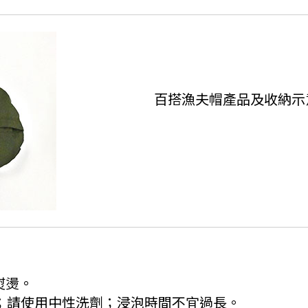
百搭漁夫帽產品及收納示
熨燙。
℃；請使用中性洗劑；浸泡時間不宜過長。