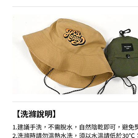
【洗滌說明】
1.建議手洗，不需脫水，自然陰乾即可，避免
2.洗滌時請勿溫熱水洗，須以水溫請低於30