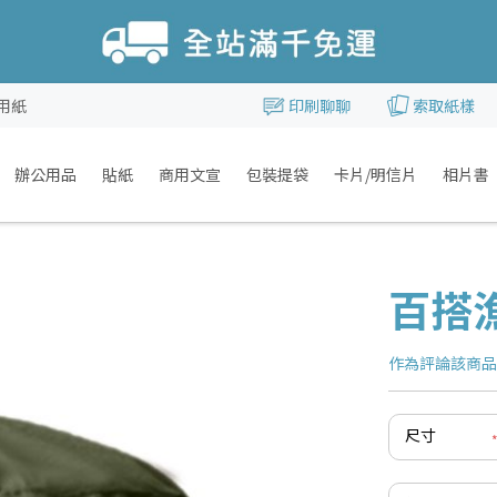
用紙
印刷聊聊
索取紙樣
辦公用品
貼紙
商用文宣
包裝提袋
卡片/明信片
相片書
百搭
作為評論該商
尺寸