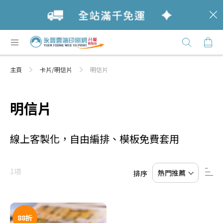
c
跳
購
過
Click
到
Here
內
主頁
卡片/明信片
明信片
容
明信片
線上客製化，自由編排、模板免費套用
設
1
項
排序
置
降
序
順
序
88折