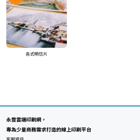
各式明信片
e
re
e
re
永豐雲端印刷網，
e
專為少量商務需求打造的線上印刷平台
re
客服資訊