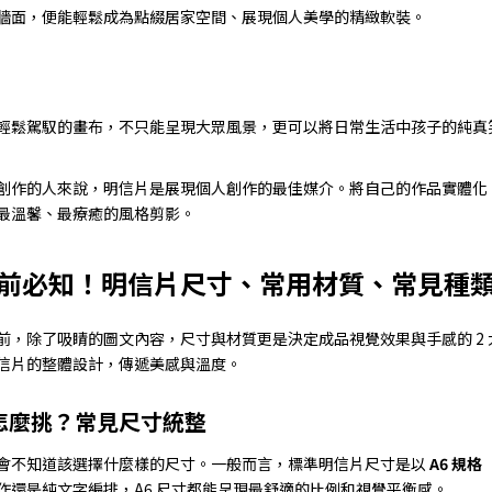
牆面，便能輕鬆成為點綴居家空間、展現個人美學的精緻軟裝。
輕鬆駕馭的畫布，不只能呈現大眾風景，更可以將日常生活中孩子的純真
創作的人來說，明信片是展現個人創作的最佳媒介。將自己的作品實體化
最溫馨、最療癒的風格剪影。
前必知！明信片尺寸、常用材質、常見種
前，除了吸睛的圖文內容，尺寸與材質更是決定成品視覺效果與手感的 2
信片的整體設計，傳遞美感與溫度。
怎麼挑？常見尺寸統整
會不知道該選擇什麼樣的尺寸。一般而言，標準明信片尺寸是以
A6 規格
作還是純文字編排，A6 尺寸都能呈現最舒適的比例和視覺平衡感。