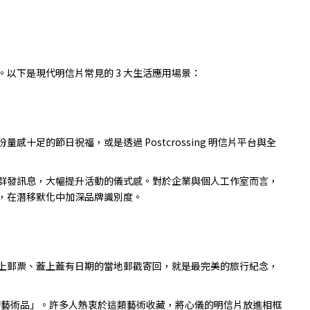
以下是現代明信片常見的 3 大生活應用場景：
足的節日祝福，或是透過 Postcrossing 明信片平台與全
群發訊息，大幅提升活動的儀式感。對於企業與個人工作室而言，
，在潛移默化中加深品牌識別度。
上郵票、蓋上蓋有日期的當地郵戳寄回，就是最完美的旅行紀念，
版的藝術品」。許多人熱衷於這類藝術收藏，將心儀的明信片放進相框