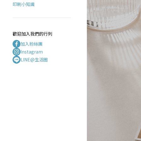
(15)
知
印刷小知識
識
歡迎加入我們的行列
加入粉絲團
Instagram
LINE@生活圈