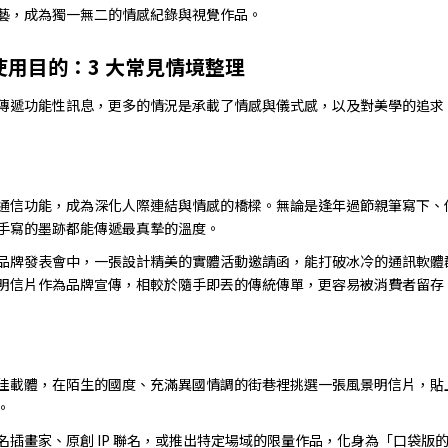
藝，成為獨一無二的情感紀錄與視覺作品。
用目的：3 大常見情境整理
傳遞功能性訊息，更多的情況是承載了情感與儀式感，以及對美學的追求。
信功能，成為深化人際連結與情感的橋樑。無論是逢年過節親筆寫下、份量感十
手寫的墨跡都能傳遞最真摯的溫度。
品牌發表會中，一張設計精美的實體活動邀請函，能打破冰冷的通訊軟體
明信片作為品牌宣傳，相較於隨手即丟的傳統傳單，更容易被消費者留存
佳載體，在陌生的國度、充滿異國情調的街巷裡挑選一張風景明信片，貼
。
名插畫家、原創 IP 聯名，或推出特定場域的限量作品，化身為「口袋