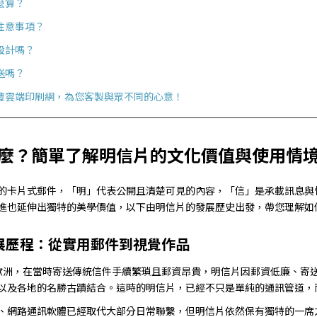
麼算？
注意事項？
設計嗎？
送嗎？
豐雲端印刷網，為您客製與眾不同的心意！
麼？簡單了解明信片的文化價值與使用情
的卡片式郵件，「明」代表公開且清楚可見的內容，「信」是承載訊息與
進也延伸出獨特的美學價值，以下由明信片的發展歷史出發，帶您理解如
展歷程：從實用郵件到視覺作品
紀歐洲，在當時寄送傳統信件手續繁瑣且郵資昂貴，明信片因郵資低廉、寄送
以及各地的名勝古蹟結合。這時的明信片，已經不只是單純的通訊管道，
、網路通訊軟體已經取代大部分日常聯繫，但明信片依然保有獨特的一席