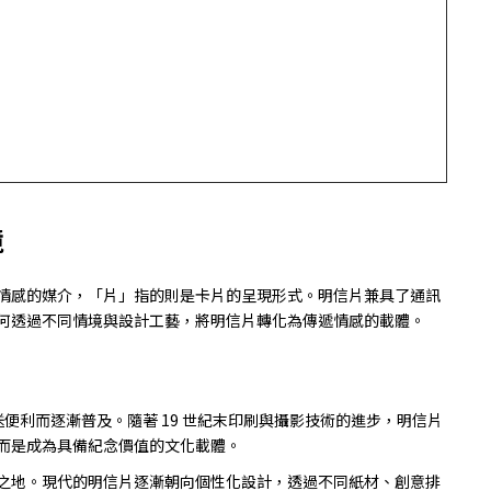
境
情感的媒介，「片」指的則是卡片的呈現形式。明信片兼具了通訊
何透過不同情境與設計工藝，將明信片轉化為傳遞情感的載體。
便利而逐漸普及。隨著 19 世紀末印刷與攝影技術的進步，明信片
而是成為具備紀念價值的文化載體。
之地。現代的明信片逐漸朝向個性化設計，透過不同紙材、創意排