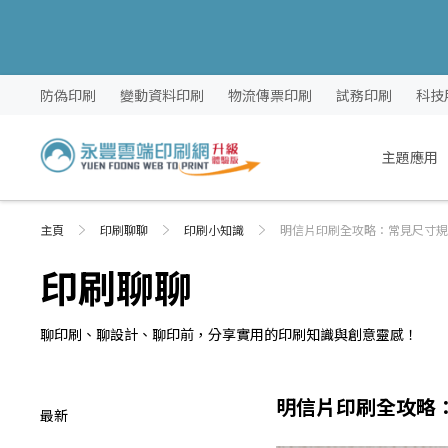
跳
防偽印刷
變動資料印刷
物流傳票印刷
試務印刷
科技
過
到
內
主題應用
容
主頁
印刷聊聊
印刷小知識
明信片印刷全攻略：常見尺寸規
印刷聊聊
聊印刷、聊設計、聊印前，分享實用的印刷知識與創意靈感！
印
明信片印刷全攻略
最新
刷
小