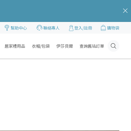
c
幫助中心
聯絡專人
登入/註冊
購物袋
居家禮用品
衣帽/包袋
伊莎貝爾
查詢舊站訂單
Click
Here