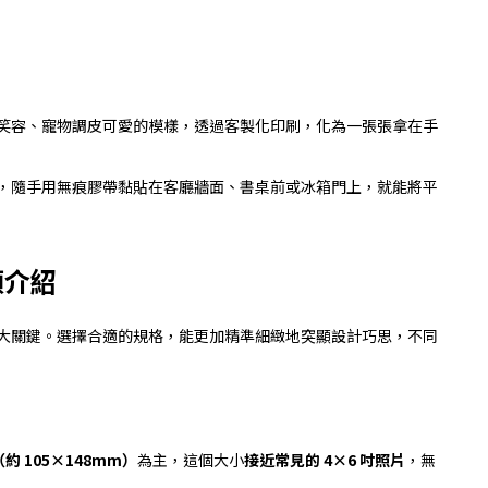
笑容、寵物調皮可愛的模樣，透過客製化印刷，化為一張張拿在手
，隨手用無痕膠帶黏貼在客廳牆面、書桌前或冰箱門上，就能將平
類介紹
 大關鍵。選擇合適的規格，能更加精準細緻地突顯設計巧思，不同
（約 105×148mm）
為主，這個大小
接近常見的 4×6 吋照片
，無