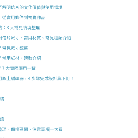
了解明信片的文化價值與使用情境
：從實用郵件到視覺作品
：3 大常見情境整理
明信片尺寸、常用材質、常見種類介紹
？常見尺寸統整
？常用紙材、磅數介紹
7 大實際應用一覽
用線上編輯器，4 步驟完成設計與下訂！
圖稿
資訊
整理，價格區間、注意事項一次看